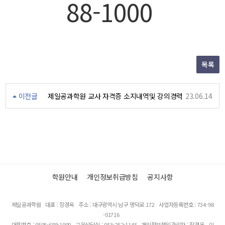
88-
1
000
목록
이전글
제일공과학원 교사 자격증 소지내역및 강의경력
23.06.14
학원안내
개인정보취급방침
공지사항
제일공과학원
대표 : 장경옥
주소 : 대구광역시 남구 명덕로 172
사업자등록번호 : 734-98
-01716
대표번호 : 0505-688-1000
교육상담실 : 053-252-1145
개인정보책임관리자 : 장경옥
이