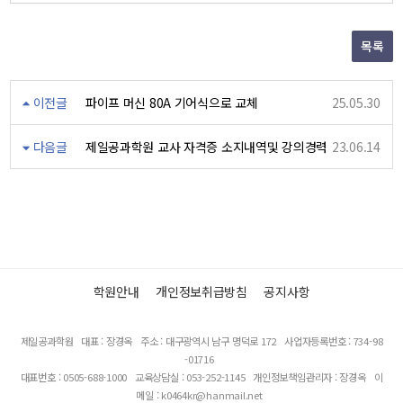
목록
이전글
파이프 머신 80A 기어식으로 교체
25.05.30
다음글
제일공과학원 교사 자격증 소지내역및 강의경력
23.06.14
학원안내
개인정보취급방침
공지사항
제일공과학원
대표 : 장경옥
주소 : 대구광역시 남구 명덕로 172
사업자등록번호 : 734-98
-01716
대표번호 : 0505-688-1000
교육상담실 : 053-252-1145
개인정보책임관리자 : 장경옥
이
메일 : k0464kr@hanmail.net