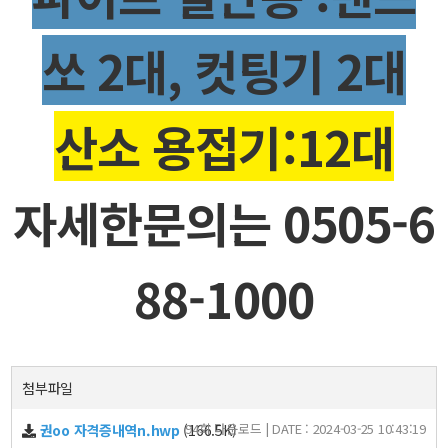
쏘 2대, 컷팅기 2대
산소 용접기:12대
자세한문의는 0505-6
88-1000
첨부파일
94회 다운로드 | DATE : 2024-03-25 10:43:19
권oo 자격증내역n.hwp
(166.5K)